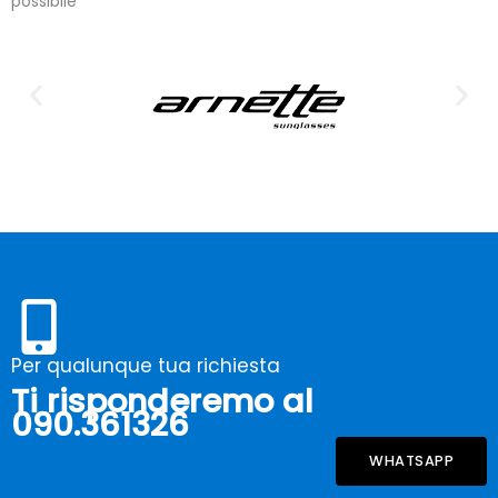
possibile
Per qualunque tua richiesta
Ti risponderemo al
090.361326
WHATSAPP