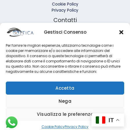
Cookie Policy
Privacy Policy
Contatti
Gestisci Consenso
Via Garibaldi, 173 98123 – Messina
090.361326 o 347.7970767
Per fornire le migliori esperienze, utilizziamo tecnologie come i
otticamontev@tim.it
cookie per memorizzare e/o accedere alle informazioni del
Da Lun a Ven: 9:00-13:00; 16:00-19:30
dispositivo. Il consenso a queste tecnologie ci permetterà di
elaborare dati come il comportamento di navigazione o ID unici
Sab: 9:00-13:00
su questo sito. Non acconsentire o ritirare il consenso può influire
negativamente su alcune caratteristiche e funzioni.
Accetta
Nega
Copyright 2024 © | Ottica Monte | All rights reserved |
PIVA 01762040838 |
Cookie Policy
-
Privacy Policy
Visualizza le preferenze
Designed & Developed by
Ivan Rizzitano
IT
Cookie Policy
Privacy Policy